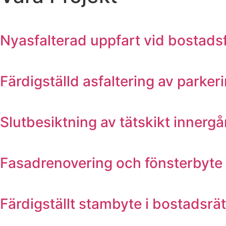
Nyasfalterad uppfart vid bostad
Färdigställd asfaltering av park
Slutbesiktning av tätskikt inner
Fasadrenovering och fönsterbyt
Färdigställt stambyte i bostadsr