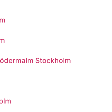
lm
lm
t Södermalm Stockholm
holm