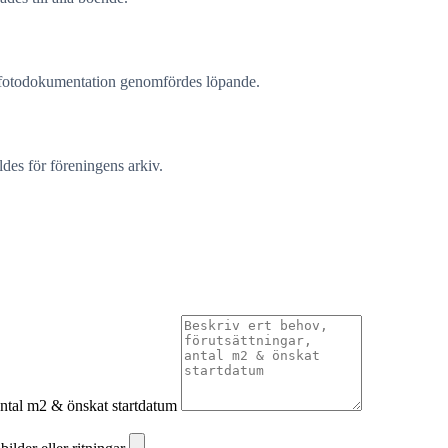
ch fotodokumentation genomfördes löpande.
es för föreningens arkiv.
 antal m2 & önskat startdatum
ilder eller ritningar