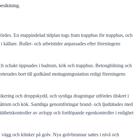
esiktning.
rdes. En etappindelad tidplan togs fram trapphus för trapphus, och
 källare. Buller- och arbetstider anpassades efter föreningens
och schakt öppnades i badrum, kök och trapphus. Betongbilning och
erades bort till godkänd mottagningsstation enligt föreningens
ikering och droppskydd, och synliga dragningar utfördes diskret i
åtrum och kök. Samtliga genomföringar brand- och ljudtätades med
äthetskontroller av avlopp och fortlöpande egenkontroller i enlighet
å vägg och klinker på golv. Nya golvbrunnar sattes i nivå och