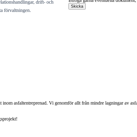
Bifoga gärna eventuella dokument, b
lationshandlingar, drift- och
Skicka
ta förvaltningen.
 inom asfaltentreprenad. Vi genomför allt från mindre lagningar av asfa
sprojekt!