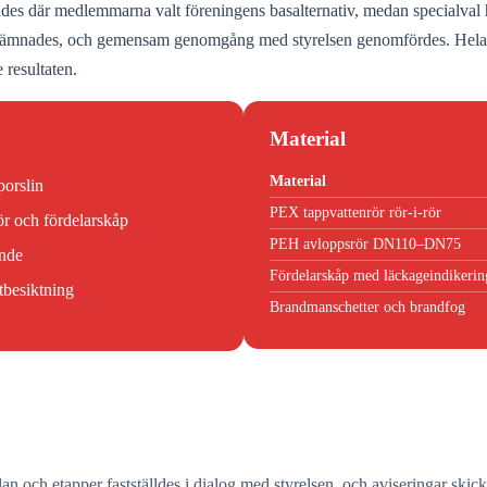
s där medlemmarna valt föreningens basalternativ, medan specialval han
verlämnades, och gemensam genomgång med styrelsen genomfördes. Hela
resultaten.
Material
Material
porslin
PEX tappvattenrör rör-i-rör
r och fördelarskåp
PEH avloppsrör DN110–DN75
ande
Fördelarskåp med läckageindikerin
tbesiktning
Brandmanschetter och brandfog
 och etapper fastställdes i dialog med styrelsen, och aviseringar skicka