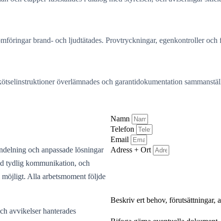
nomföringar brand- och ljudtätades. Provtryckningar, egenkontroller o
ötselinstruktioner överlämnades och garantidokumentation sammanställd
Namn
Telefon
Email
Adress + Ort
indelning och anpassade lösningar
ed tydlig kommunikation, och
m möjligt. Alla arbetsmoment följde
Beskriv ert behov, förutsättningar,
Bifoga gärna eventuella dokument, b
 och avvikelser hanterades