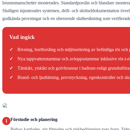
brunnsmanschetter monterades. Standardporslin och blandare monterade
Slutligen injusterades systemen, drift- och skötseldokumentation ö
godkända provningar och en oberoende slutbesiktning som verifierade 
Vad ingick
✓
Rivning, bortforsling och miljösortering av befintliga rör och 
✓
Nya tappvattenstammar och avloppsstammar inklusive rör-i-rö
✓
Tätskikt, ytskikt och golvbrunnar i badrum enligt grundutför
✓
Brand- och ljudtätning, provtryckning, egenkontroller och slu
Förstudie och planering
1
Behov kartlades, rör filmades och riskbedömning togs fram. Tidplan