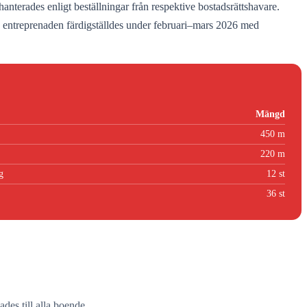
terades enligt beställningar från respektive bostadsrättshavare.
 entreprenaden färdigställdes under februari–mars 2026 med
Mängd
450 m
220 m
g
12 st
36 st
des till alla boende.