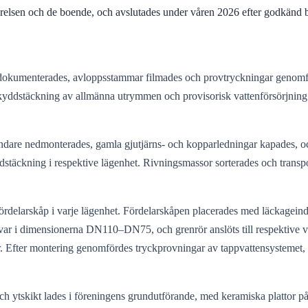
elsen och de boende, och avslutades under våren 2026 efter godkänd b
r dokumenterades, avloppsstammar filmades och provtryckningar genomfö
skyddstäckning av allmänna utrymmen och provisorisk vattenförsörjning i
andare nedmonterades, gamla gjutjärns- och kopparledningar kapades, 
äckning i respektive lägenhet. Rivningsmassor sorterades och transport
ördelarskåp i varje lägenhet. Fördelarskåpen placerades med läckageind
r i dimensionerna DN110–DN75, och grenrör anslöts till respektive v
. Efter montering genomfördes tryckprovningar av tappvattensystemet, t
och ytskikt lades i föreningens grundutförande, med keramiska plattor p