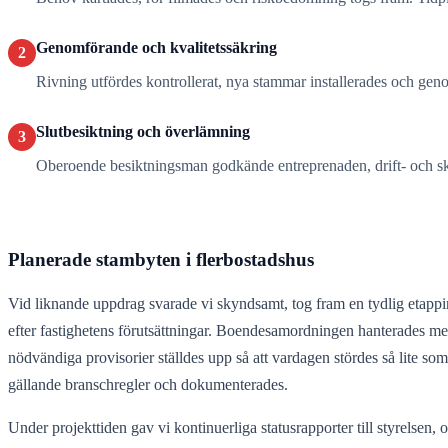
Genomförande och kvalitetssäkring
2
Rivning utfördes kontrollerat, nya stammar installerades och ge
Slutbesiktning och överlämning
3
Oberoende besiktningsman godkände entreprenaden, drift- och sk
Planerade stambyten i flerbostadshus
Vid liknande uppdrag svarade vi skyndsamt, tog fram en tydlig etapp
efter fastighetens förutsättningar. Boendesamordningen hanterades m
nödvändiga provisorier ställdes upp så att vardagen stördes så lite so
gällande branschregler och dokumenterades.
Under projekttiden gav vi kontinuerliga statusrapporter till styrelsen,