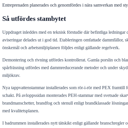
Entreprenaden planerades och genomfördes i nära samverkan med styr
Så utfördes stambytet
Uppdraget inleddes med en teknisk förstudie där befintliga ledninga
aviseringar delades ut i god tid. Etableringen omfattade dammfällor, 
önskemål och arbetsmiljöplanen följdes enligt gällande regelverk.
Demontering och rivning utfördes kontrollerat. Gamla porslin och bl
spårfräsning utfördes med dammreducerande metoder och under skyddst
miljökrav.
Nya tappvattenstammar installerades som rör-i-rör med PEX framtill f
schakt. På avloppssidan monterades PEH-stammar med svetsade skarva
brandmanschetter, brandfog och stenull enligt brandklassade lösningar
med kvalitetsplanen.
I badrummen installerades nytt tätskikt enligt gällande branschregler 