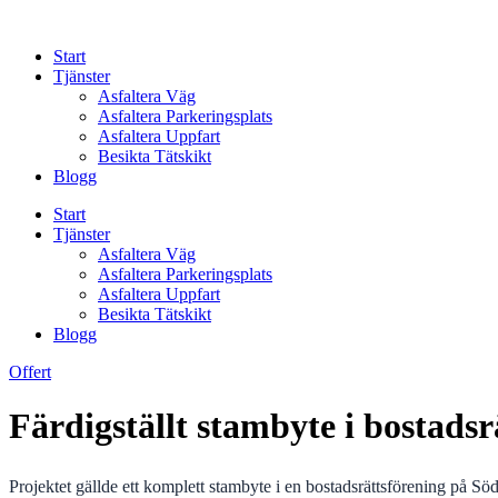
Skip
to
Start
content
Tjänster
Asfaltera Väg
Asfaltera Parkeringsplats
Asfaltera Uppfart
Besikta Tätskikt
Blogg
Start
Tjänster
Asfaltera Väg
Asfaltera Parkeringsplats
Asfaltera Uppfart
Besikta Tätskikt
Blogg
Offert
Färdigställt stambyte i bostad
Projektet gällde ett komplett stambyte i en bostadsrättsförening på S