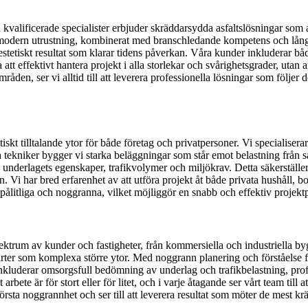
kvalificerade specialister erbjuder skräddarsydda asfaltslösningar som a
modern utrustning, kombinerat med branschledande kompetens och lång 
h estetiskt resultat som klarar tidens påverkan. Våra kunder inkluderar 
a att effektivt hantera projekt i alla storlekar och svårighetsgrader, utan
råden, ser vi alltid till att leverera professionella lösningar som följer
skt tilltalande ytor för både företag och privatpersoner. Vi specialiserar
kniker bygger vi starka beläggningar som står emot belastning från så
ive underlagets egenskaper, trafikvolymer och miljökrav. Detta säkerställe
. Vi har bred erfarenhet av att utföra projekt åt både privata hushåll, 
 pålitliga och noggranna, vilket möjliggör en snabb och effektiv projekt
 spektrum av kunder och fastigheter, från kommersiella och industriella by
er som komplexa större ytor. Med noggrann planering och förståelse för va
kluderar omsorgsfull bedömning av underlag och trafikbelastning, profes
 arbete är för stort eller för litet, och i varje åtagande ser vårt team till
 största noggrannhet och ser till att leverera resultat som möter de mest 