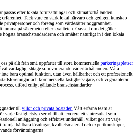
npassas efter lokala förutsättningar och klimatförhållanden.
erfarenhet. Tack vare en stark lokal närvaro och gedigen kunskap
både privatpersoner och företag som värdesätter noggrannhet,
 att tumma på säkerheten eller kvaliteten. Oavsett om det gäller
 de högsta branschstandarderna och smälter naturligt in i den lokala
 oss på allt från små uppfarter till stora kommersiella
parkeringsplatser
väl vardagligt slitage som varierande väderförhållanden. Våra
r inte bara optimal funktion, utan även hållbarhet och ett professionellt
bostadsföreningar och kommersiella fastighetsägare, och vi garanterar
process, utförd enligt gällande branschstandarder.
ggnader till
villor och privata bostäder.
Vårt erfarna team är
rje fastighetstyp ser vi till att leverera ett slutresultat som
sionell anläggning och effektivt underhåll, vilket gör att varje
 att främja hållbara lösningar, kvalitetsmaterial och expertkunskaper,
krävande förväntningarna.