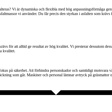
falteras? Vi är dynamiska och flexibla med hög anpassningsförmåga gente
faltmassor vi använder. Du får precis den styrkan i asfalten som krävs f
rävs för att alltid ge resultat av hög kvalitet. Vi presterar dessutom des
 kvalitet.
rt fokus på säkerhet. Att förhindra personskador och samtidigt motsvara 
ckning som går. Maskiner och personal lämnar avtryck på gräsmattor och dy