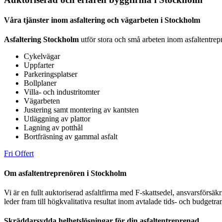
Våra tjänster inom asfaltering och vägarbeten i Stockholm
Asfaltering Stockholm
utför stora och små arbeten inom asfaltentrepr
Cykelvägar
Uppfarter
Parkeringsplatser
Bollplaner
Villa- och industritomter
Vägarbeten
Justering samt montering av kantsten
Utläggning av plattor
Lagning av potthål
Bortfräsning av gammal asfalt
Fri Offert
Om asfaltentreprenören i Stockholm
Vi är en fullt auktoriserad asfaltfirma med F-skattsedel, ansvarsförsäk
leder fram till högkvalitativa resultat inom avtalade tids- och budgetra
Skräddarsydda helhetslösningar för din asfaltentreprenad