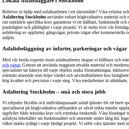
Lokala Asfaltsläggare i Stockholm
Behöver ni hjälp med asfaltsarbeten i ert närområde? Våra erfarna och 
Asfaltering Stockholm
använder enbart högkvalitativa material och 
om områdets specifika krav garanterar vi ett hållbart, funktionellt oc
punktlighet och pålitlighet i varje projekt. Vi är stolta över vår förmåg
asfaltering av uppfarter, gångvägar, privata vägar eller kommersiella om
miljön.
Asfaltsbeläggning av infarter, parkeringar och vägar
Med vår breda expertis inom asfaltsarbeten skapar vi hållbara och esteti
och vägar.
Genom att använda noggrant utvalda material och moderna te
specialister tar hänsyn till varje objekts unika förutsättningar, inklus
estetiskt utseende som höjer värdet och användbarheten hos fastigheten
hög kvalitet och precision i varje steg. Våra medarbetare är utbildade,
Asfaltering Stockholm – små och stora jobb
Vi erbjuder flexibla och individanpassade asfalt tjänster för ett brett
specialiserat på högkvalitativa utföranden av såväl enkla mindre uppfart
uppfyller både tekniska krav och estetiska önskemål. Våra lösningar in
asfaltyta bibehåller sin funktionalitet och utseende under lång tid. Inget
vilket märks tydligt i varje färdigt projekt. Vi utför våra tjänster med