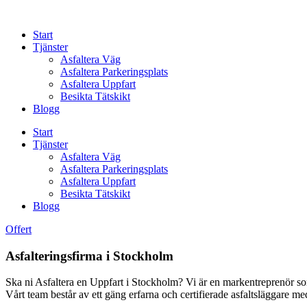
Skip
to
Start
content
Tjänster
Asfaltera Väg
Asfaltera Parkeringsplats
Asfaltera Uppfart
Besikta Tätskikt
Blogg
Start
Tjänster
Asfaltera Väg
Asfaltera Parkeringsplats
Asfaltera Uppfart
Besikta Tätskikt
Blogg
Offert
Asfalteringsfirma i Stockholm
Ska ni Asfaltera en Uppfart i Stockholm? Vi är en markentreprenör som 
Vårt team består av ett gäng erfarna och certifierade asfaltsläggare m